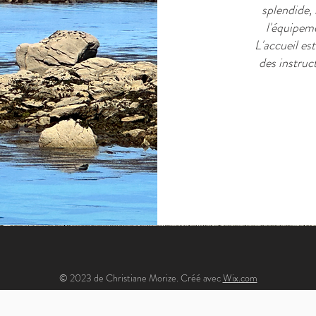
splendide,
l'équipem
L'accueil es
des instruct
© 2023 de Christiane Morize. Créé avec
Wix.com